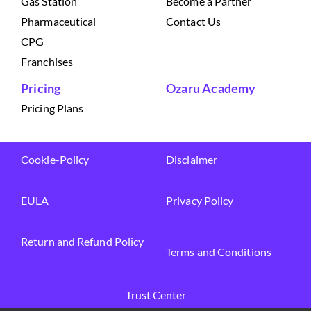
Gas Station
Become a Partner
Pharmaceutical
Contact Us
CPG
Franchises
Pricing
Ozaru Academy
Pricing Plans
Cookie-Policy
Disclaimer
EULA
Privacy Policy
Return and Refund Policy
Terms and Conditions
Trust Center