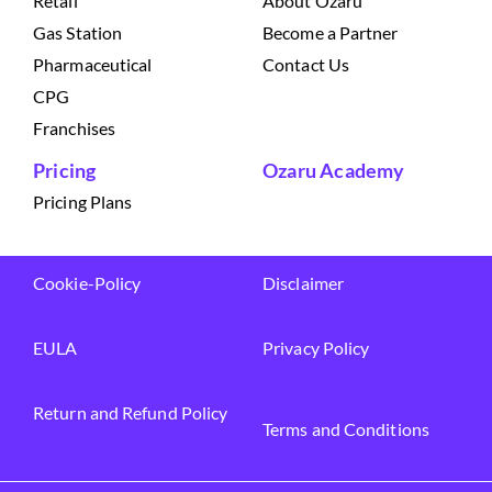
Retail
About Ozaru
Gas Station
Become a Partner
Pharmaceutical
Contact Us
CPG
Franchises
Pricing
Ozaru Academy
Pricing Plans
Cookie-Policy
Disclaimer
EULA
Privacy Policy
Return and Refund Policy
Terms and Conditions