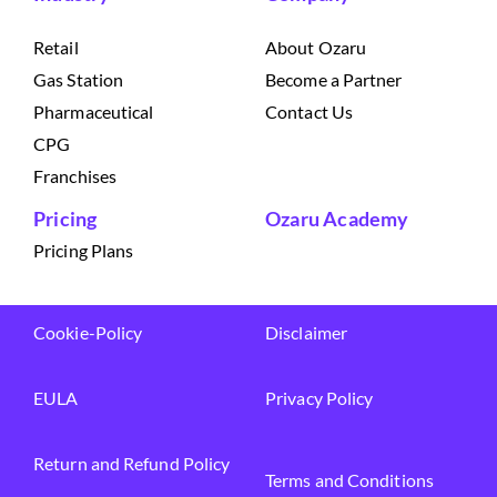
Retail
About Ozaru
Gas Station
Become a Partner
Pharmaceutical
Contact Us
CPG
Franchises
Pricing
Ozaru Academy
Pricing Plans
Cookie-Policy
Disclaimer
EULA
Privacy Policy
Return and Refund Policy
Terms and Conditions